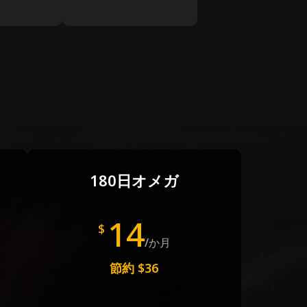
180日オメガ
14
$
/か月
節約
$36