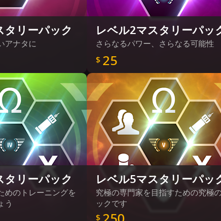
スタリーパック
レベル2マスタリーパッ
いアナタに
さらなるパワー、さらなる可能性
25
$
スタリーパック
レベル5マスタリーパッ
ためのトレーニングを
究極の専門家を目指すための究極
ょう
ックです
250
$