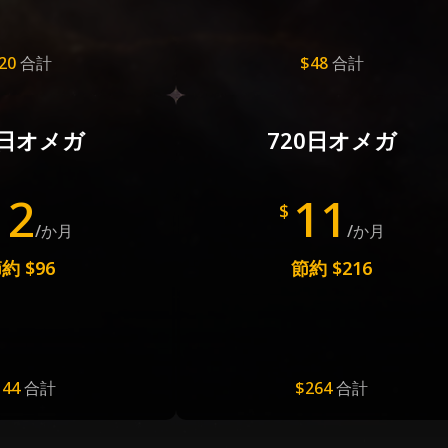
20
合計
$48
合計
0日オメガ
720日オメガ
12
11
$
/か月
/か月
節約
$96
節約
$216
144
合計
$264
合計