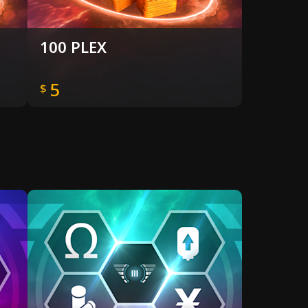
100 PLEX
5
$