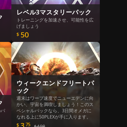
レベル3マスタリーパック
ク
トレーニングを加速させ、可能性を広
げましょう
50
$
ウィークエンドフリートパ
ック
週末はワープ速度でニューエデンに向
ク
かい、宇宙を満喫しましょう！このス
のパ
ペシャルパックなら、3日間オメガに
なれる上に50PLEXが手に入ります。
3
75
$
$4.98