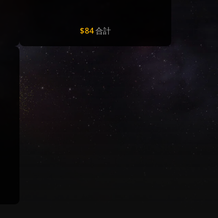
$84
合計