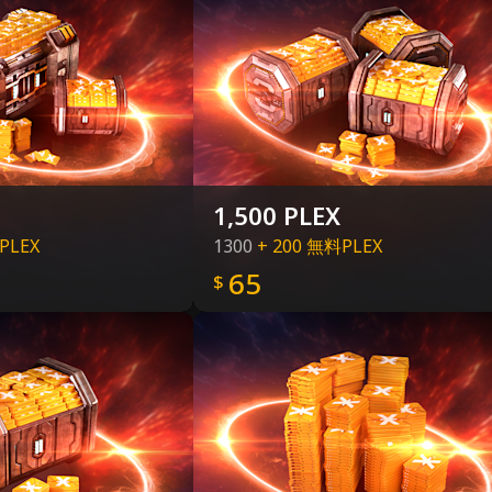
1,500 PLEX
PLEX
1300
+ 200 無料PLEX
65
$