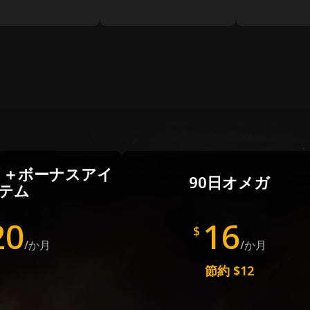
月＋ボーナスアイ
90日オメガ
テム
20
16
$
/か月
/か月
節約
$12