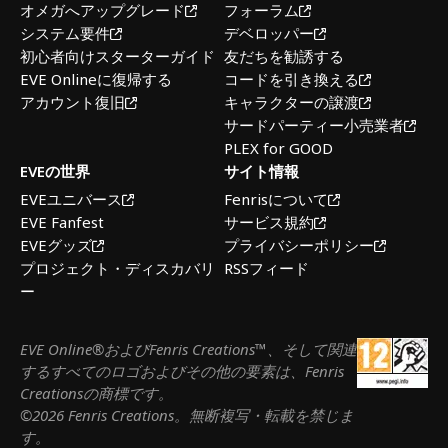
オメガへアップグレード
フォーラム
システム要件
デベロッパー
初心者向けスターターガイド
友だちを勧誘する
EVE Onlineに復帰する
コードを引き換える
アカウント復旧
キャラクターの譲渡
サードパーティー小売業者
PLEX for GOOD
EVEの世界
サイト情報
EVEユニバース
Fenrisについて
EVE Fanfest
サービス規約
EVEグッズ
プライバシーポリシー
プロジェクト・ディスカバリ
RSSフィード
ー
EVE Online®およびFenris Creations™、そして関連
するすべてのロゴおよびその他の要素は、Fenris
Creationsの商標です。
©2026 Fenris Creations。無断複写・転載を禁じま
す。