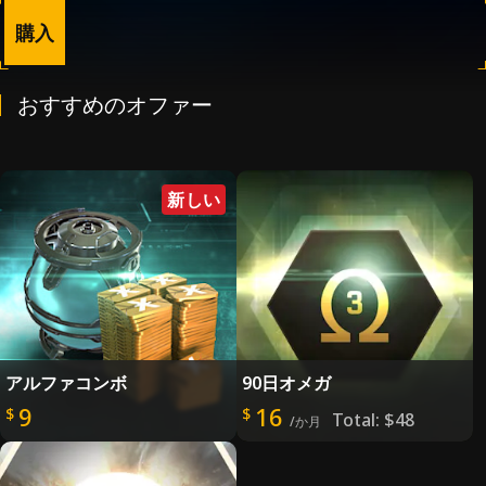
購入
おすすめのオファー
新しい
アルファコンボ
90日オメガ
9
16
$
$
Total:
$48
/か月