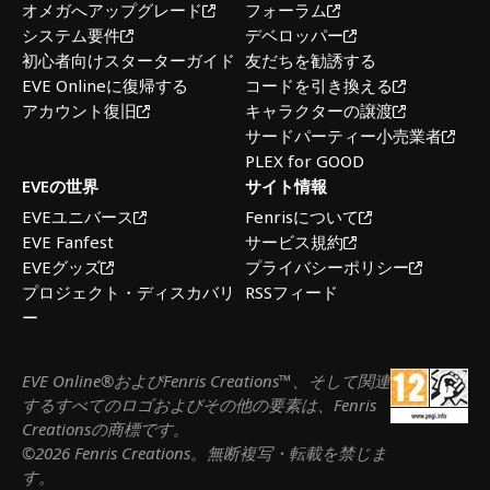
オメガへアップグレード
フォーラム
システム要件
デベロッパー
初心者向けスターターガイド
友だちを勧誘する
EVE Onlineに復帰する
コードを引き換える
アカウント復旧
キャラクターの譲渡
サードパーティー小売業者
PLEX for GOOD
EVEの世界
サイト情報
EVEユニバース
Fenrisについて
EVE Fanfest
サービス規約
EVEグッズ
プライバシーポリシー
プロジェクト・ディスカバリ
RSSフィード
ー
EVE Online®およびFenris Creations™、そして関連
するすべてのロゴおよびその他の要素は、Fenris
Creationsの商標です。
©2026 Fenris Creations。無断複写・転載を禁じま
す。