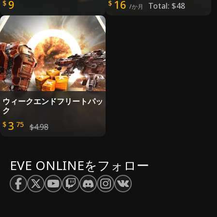
9
16
$
$
Total:
$48
/か月
ウィークエンドフリートパッ
ク
3
$
75
$4.98
EVE ONLINEをフォロー