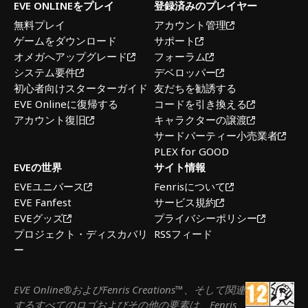
EVE ONLINEをプレイ
登録済みのプレイヤー
無料プレイ
アカウント管理
ゲームをダウンロード
サポート
オメガへアップグレード
フォーラム
システム要件
デベロッパー
初心者向けスターターガイド
友だちを勧誘する
EVE Onlineに復帰する
コードを引き換える
アカウント復旧
キャラクターの譲渡
サードパーティー小売業者
PLEX for GOOD
EVEの世界
サイト情報
EVEユニバース
Fenrisについて
EVE Fanfest
サービス規約
EVEグッズ
プライバシーポリシー
プロジェクト・ディスカバリ
RSSフィード
ー
EVE Online®およびFenris Creations™、そして関連
するすべてのロゴおよびその他の要素は、Fenris