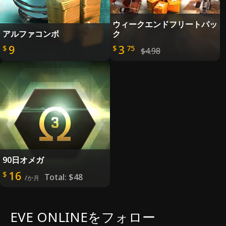
ウィークエンドフリートパッ
アルファコンボ
ク
9
3
$
$
75
$4.98
90日オメガ
16
$
Total:
$48
/か月
EVE ONLINEをフォロー