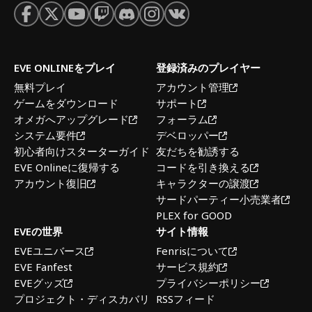
EVE ONLINEをプレイ
登録済みのプレイヤー
無料プレイ
アカウント管理
ゲームをダウンロード
サポート
オメガへアップグレード
フォーラム
システム要件
デベロッパー
初心者向けスターターガイド
友だちを勧誘する
EVE Onlineに復帰する
コードを引き換える
アカウント復旧
キャラクターの譲渡
サードパーティー小売業者
PLEX for GOOD
EVEの世界
サイト情報
EVEユニバース
Fenrisについて
EVE Fanfest
サービス規約
EVEグッズ
プライバシーポリシー
プロジェクト・ディスカバリ
RSSフィード