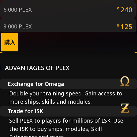
240
6,000 PLEX
$
125
3,000 PLEX
$
購入
65
1,500 PLEX
$
45
1,000 PLEX
$
ADVANTAGES OF PLEX
25
500 PLEX
$
Exchange for Omega
10
Double your training speed. Gain access to
200 PLEX
$
more ships, skills and modules.
5
100 PLEX
$
Trade for ISK
Sell PLEX to players for millions of ISK. Use
the ISK to buy ships, modules, Skill