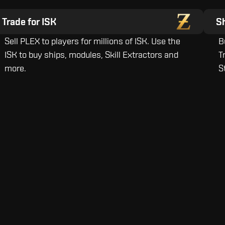
Trade for ISK
S
Sell PLEX to players for millions of ISK. Use the
B
ISK to buy ships, modules, Skill Extractors and
T
more.
S