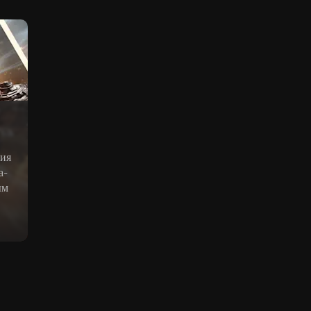
вия
а-
ым