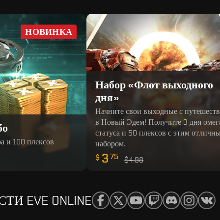
НОВИНКА
Набор «Флот выходного
дня»
Начните свои выходные с путешест
в Новый Эдем! Получите 3 дня омег
бо
статуса и 50 плексов с этим отличн
а и 100 плексов
набором.
3
75
$
$4.98
И EVE ONLINE