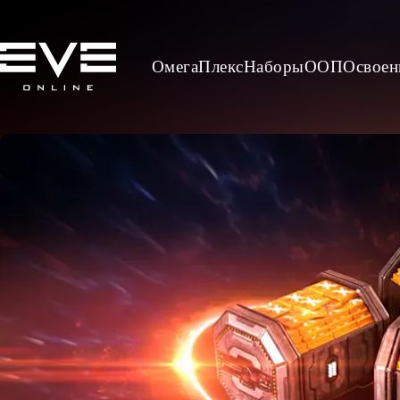
Омега
Плекс
Наборы
ООП
Освоен