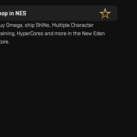
hop in NES
uy Omega, ship SKINs, Multiple Character
raining, HyperCores and more in the New Eden
tore.