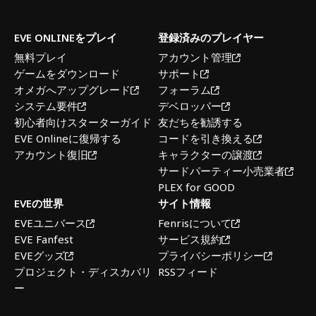
EVE ONLINEをプレイ
登録済みのプレイヤー
無料プレイ
アカウント管理
ゲームをダウンロード
サポート
オメガへアップグレード
フォーラム
システム要件
デベロッパー
初心者向けスターターガイド
友だちを勧誘する
EVE Onlineに復帰する
コードを引き換える
アカウント復旧
キャラクターの譲渡
サードパーティー小売業者
PLEX for GOOD
EVEの世界
サイト情報
EVEユニバース
Fenrisについて
EVE Fanfest
サービス規約
EVEグッズ
プライバシーポリシー
プロジェクト・ディスカバリ
RSSフィード
ー