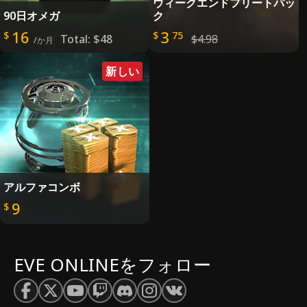
ウィークエンドフリートパッ
90日オメガ
ク
16
3
$
$
75
Total:
$48
$4.98
/か月
新しい
アルファコンボ
9
$
EVE ONLINEをフォロー