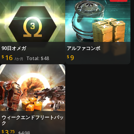
90日オメガ
アルファコンボ
16
9
$
$
Total:
$48
/か月
ウィークエンドフリートパッ
ク
3
$
75
$4.98