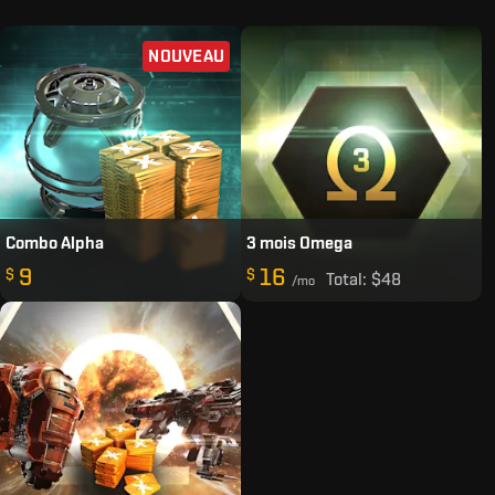
NOUVEAU
Combo Alpha
3 mois Omega
9
16
$
$
Total:
$48
/mo