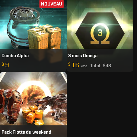
NOUVEAU
Combo Alpha
3 mois Omega
9
16
$
$
Total:
$48
/mo
Pack Flotte du weekend