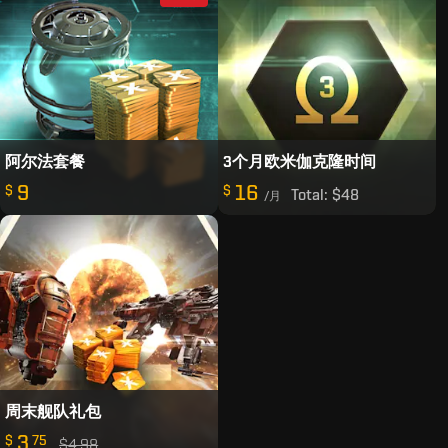
阿尔法套餐
3个月欧米伽克隆时间
9
16
$
$
Total:
$48
/月
周末舰队礼包
3
$
75
$4.98