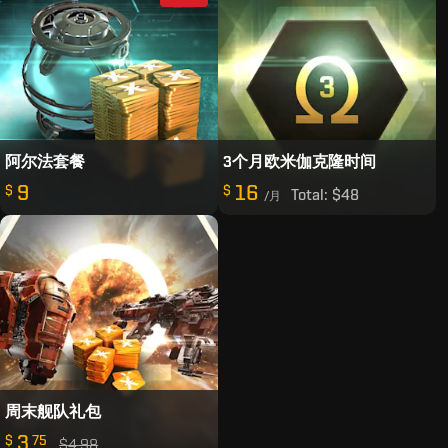
阿尔法套餐
3个月欧米伽克隆时间
9
16
$
$
Total:
$48
/月
周末舰队礼包
3
$
75
$4.98