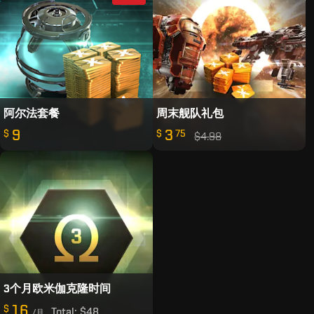
阿尔法套餐
周末舰队礼包
9
3
$
$
75
$4.98
3个月欧米伽克隆时间
16
$
Total:
$48
/月