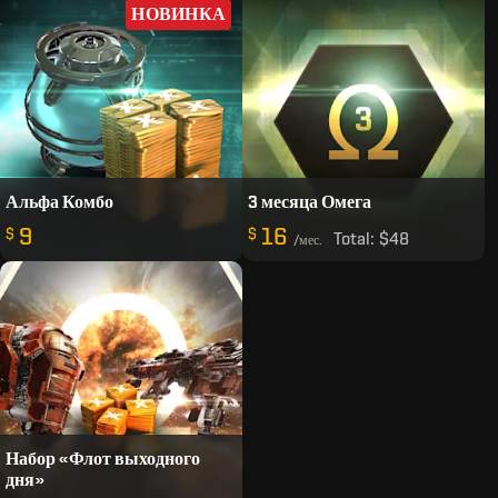
НОВИНКА
Альфа Комбо
3 месяца Омега
9
16
$
$
Total:
$48
/мес.
Набор «Флот выходного
дня»