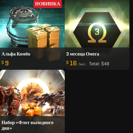
НОВИНКА
Альфа Комбо
3 месяца Омега
9
16
$
$
Total:
$48
/мес.
Набор «Флот выходного
дня»