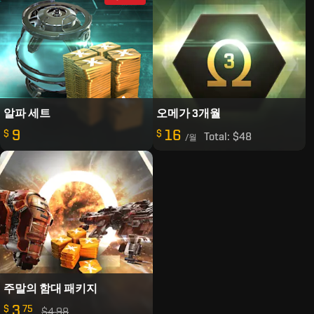
알파 세트
오메가 3개월
9
16
$
$
Total:
$48
/월
주말의 함대 패키지
3
$
75
$4.98