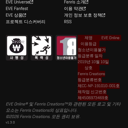
EVE Universe
Fenris 소개
EVE Fanfest
이용 약관
EVE 상품
개인 정보 보호 정책
프로젝트 디스커버리
RSS
제명
EVE Online
이용등급
청소년이용불가
등급분류 일자
2019년 10월 10일
상호
Fenris Creations
등급분류번호
제CC-NP-191010-001호
제작업 신고번호
제4506973469호
EVE Online® 및 Fenris Creations™와 관련된 모든 로고 및 기타
요소는 Fenris Creations의 상표입니다.
©2026 Fenris Creations. 모든 권리 보유.
v1.3.0