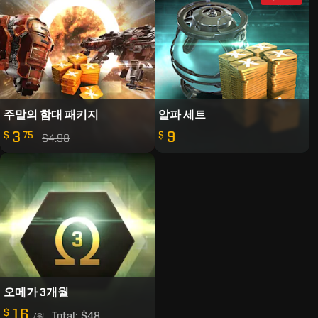
주말의 함대 패키지
알파 세트
3
9
$
75
$
$4.98
오메가 3개월
16
$
Total:
$48
/월