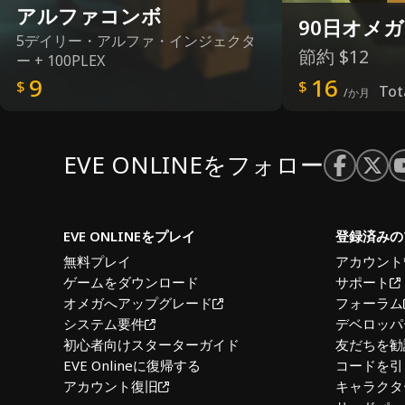
アルファコンボ
90日オメガ
5デイリー・アルファ・インジェクタ
節約
$12
ー + 100PLEX
9
16
$
$
Tot
/か月
EVE ONLINEをフォロー
EVE ONLINEをプレイ
登録済みの
無料プレイ
アカウント
ゲームをダウンロード
サポート
オメガへアップグレード
フォーラム
システム要件
デベロッパ
初心者向けスターターガイド
友だちを勧
EVE Onlineに復帰する
コードを引
アカウント復旧
キャラクタ