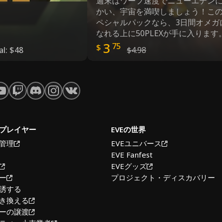
週末はワープ速度でニューエデン
かい、宇宙を満喫しましょう！こ
ペシャルパックなら、3日間オメガ
なれる上に50PLEXが手に入ります
3
75
$
al:
$48
$4.98
プレイヤー
EVEの世界
管理
EVEユニバース
EVE Fanfest
EVEグッズ
ー
プロジェクト・ディスカバリー
誘する
き換える
ーの譲渡