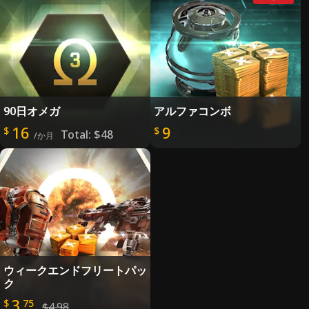
90日オメガ
アルファコンボ
16
9
$
$
Total:
$48
/か月
ウィークエンドフリートパッ
ク
3
$
75
$4.98