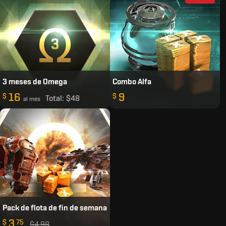
3 meses de Omega
Combo Alfa
16
9
$
$
Total:
$48
al mes
Pack de flota de fin de semana
3
$
75
$4.98