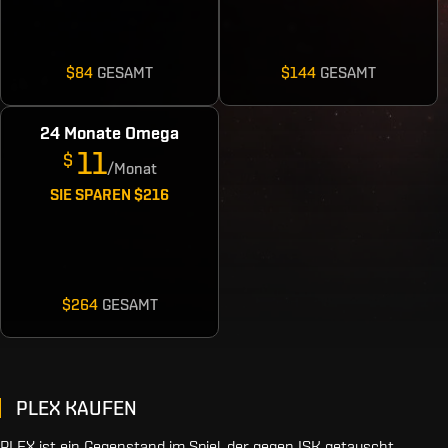
$84
GESAMT
$144
GESAMT
24 Monate Omega
11
$
/Monat
SIE SPAREN
$216
$264
GESAMT
PLEX KAUFEN
PLEX ist ein Gegenstand im Spiel, der gegen ISK getauscht