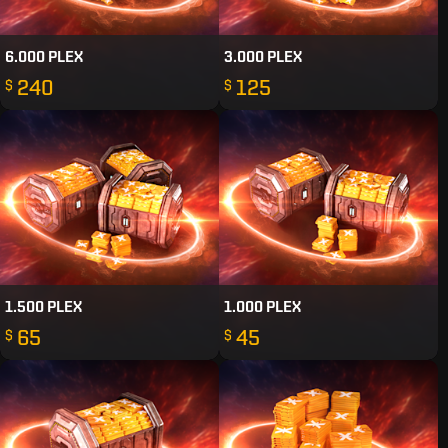
6.000 PLEX
3.000 PLEX
240
125
$
$
1.500 PLEX
1.000 PLEX
65
45
$
$