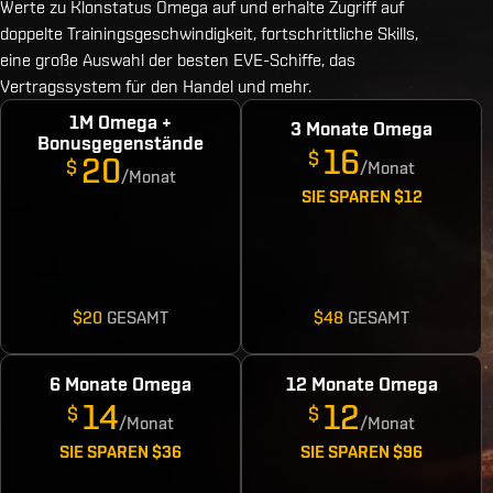
Werte zu Klonstatus Omega auf und erhalte Zugriff auf
doppelte Trainingsgeschwindigkeit, fortschrittliche Skills,
eine große Auswahl der besten EVE-Schiffe, das
Vertragssystem für den Handel und mehr.
1M Omega +
3 Monate Omega
Bonusgegenstände
16
$
20
$
/Monat
/Monat
SIE SPAREN
$12
$20
GESAMT
$48
GESAMT
6 Monate Omega
12 Monate Omega
14
12
$
$
/Monat
/Monat
SIE SPAREN
$36
SIE SPAREN
$96