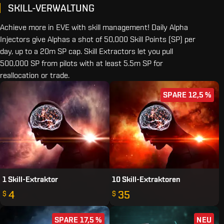
SKILL-VERWALTUNG
Achieve more in EVE with skill management! Daily Alpha
Injectors give Alphas a shot of 50,000 Skill Points (SP) per
day, up to a 20m SP cap. Skill Extractors let you pull
500,000 SP from pilots with at least 5.5m SP for
reallocation or trade.
SPARE 12,5 %
1 Skill-Extraktor
10 Skill-Extraktoren
4
35
$
$
SPARE 17,5 %
NEU