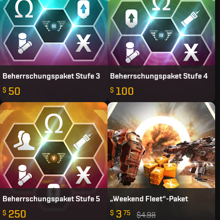
Beherrschungspaket Stufe 3
Beherrschungspaket Stufe 4
50
100
$
$
Beherrschungspaket Stufe 5
„Weekend Fleet“-Paket
250
3
$
$
75
$4.98