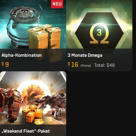
NEU
Alpha-Kombination
3 Monate Omega
9
16
$
$
Total:
$48
/Monat
„Weekend Fleet“-Paket