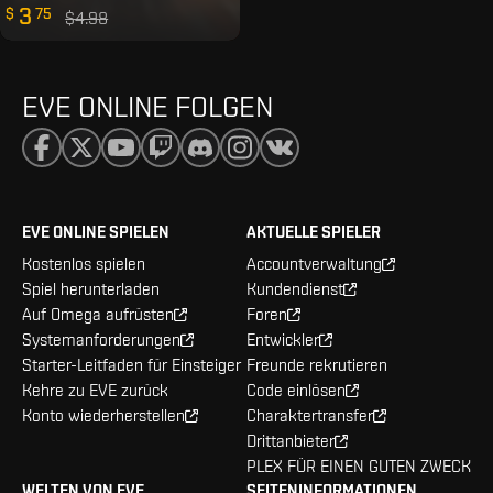
3
$
75
$4.98
EVE ONLINE FOLGEN
EVE ONLINE SPIELEN
AKTUELLE SPIELER
Kostenlos spielen
Accountverwaltung
Spiel herunterladen
Kundendienst
Auf Omega aufrüsten
Foren
Systemanforderungen
Entwickler
Starter-Leitfaden für Einsteiger
Freunde rekrutieren
Kehre zu EVE zurück
Code einlösen
Konto wiederherstellen
Charaktertransfer
Drittanbieter
PLEX FÜR EINEN GUTEN ZWECK
WELTEN VON EVE
SEITENINFORMATIONEN